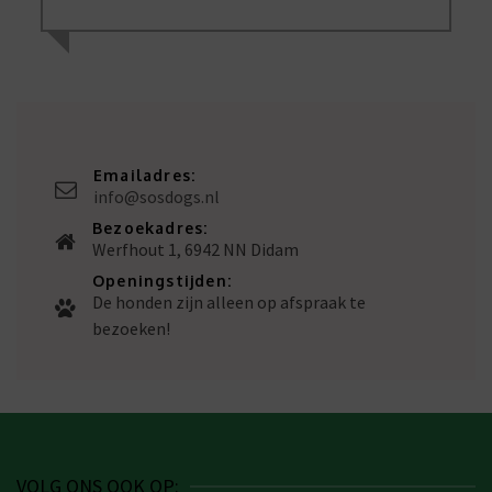
Emailadres:
info@sosdogs.nl
Bezoekadres:
Werfhout 1, 6942 NN Didam
Openingstijden:
De honden zijn alleen op afspraak te
bezoeken!
VOLG ONS OOK OP: