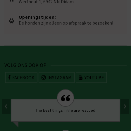
Werfhout 1, 6942 NN Didam
Openingstijden:
De honden zijn alleen op afspraak te bezoeken!
VOLG ONS OOK OP:
FACEBOOK
INSTAGRAM
YOUTUBE
The best things in life are rescued