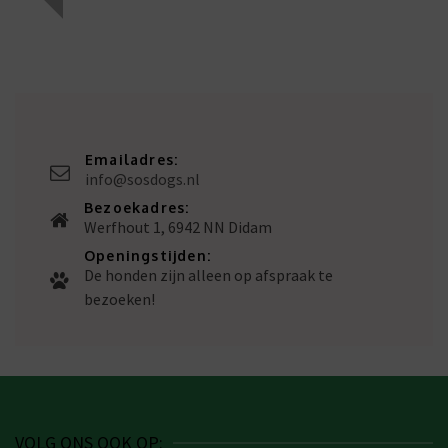
Emailadres:
info@sosdogs.nl
Bezoekadres:
Werfhout 1, 6942 NN Didam
Openingstijden:
De honden zijn alleen op afspraak te
bezoeken!
VOLG ONS OOK OP: