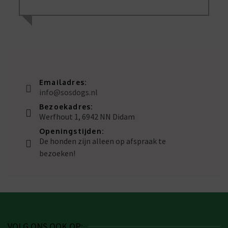
Emailadres:
info@sosdogs.nl
Bezoekadres:
Werfhout 1, 6942 NN Didam
Openingstijden:
De honden zijn alleen op afspraak te
bezoeken!
VOLG ONS OOK OP: