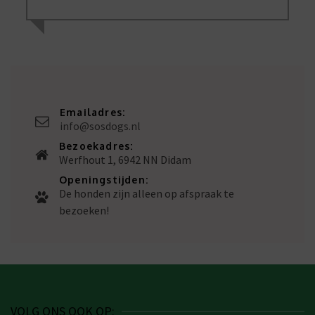
Emailadres:
info@sosdogs.nl
Bezoekadres:
Werfhout 1, 6942 NN Didam
Openingstijden:
De honden zijn alleen op afspraak te
bezoeken!
VOLG ONS OOK OP: