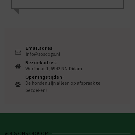
Emailadres:
info@sosdogs.nl
Bezoekadres:
Werfhout 1, 6942 NN Didam
Openingstijden:
De honden zijn alleen op afspraak te
bezoeken!
VOLG ONS OOK OP: