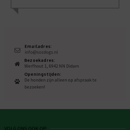
Emailadres:
info@sosdogs.nl
Bezoekadres:
Werfhout 1, 6942 NN Didam
Openingstijden:
De honden zijn alleen op afspraak te
bezoeken!
VOLG ONS OOK OP: