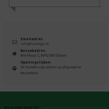
Emailadres:
info@sosdogs.nl
Bezoekadres:
Werfhout 1, 6942 NN Didam
Openingstijden:
De honden zijn alleen op afspraak te
bezoeken!
VOLG ONS OOK OP: