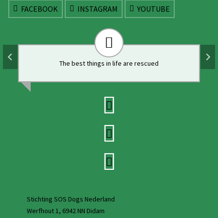
FACEBOOK
INSTAGRAM
YOUTUBE
The best things in life are rescued
Stichting SOS Dogs Nederland
Werfhout 1, 6942 NN Didam