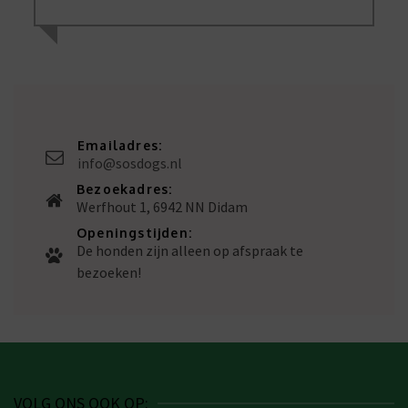
Emailadres:
info@sosdogs.nl
Bezoekadres:
Werfhout 1, 6942 NN Didam
Openingstijden:
De honden zijn alleen op afspraak te
bezoeken!
VOLG ONS OOK OP: