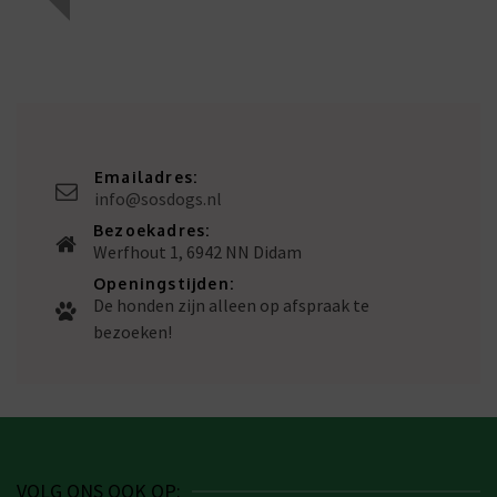
Emailadres:
info@sosdogs.nl
Bezoekadres:
Werfhout 1, 6942 NN Didam
Openingstijden:
De honden zijn alleen op afspraak te
bezoeken!
VOLG ONS OOK OP: