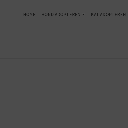
HOME
HOND ADOPTEREN
KAT ADOPTEREN
The best
things in life
are rescued