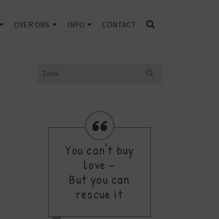
OVER ONS
INFO
CONTACT
Search
for:
You can't buy
love -
de
But you can
rescue it