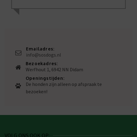
Emailadres:
info@sosdogs.nl
Bezoekadres:
Werfhout 1, 6942 NN Didam
Openingstijden:
De honden zijn alleen op afspraak te
bezoeken!
VOLG ONS OOK OP: