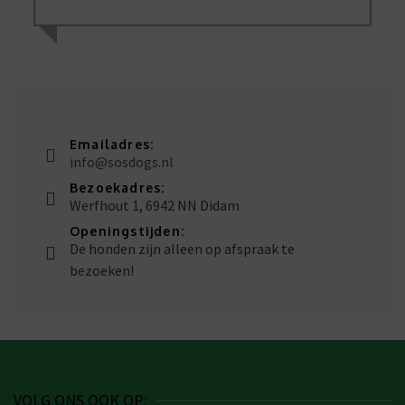
Emailadres:
info@sosdogs.nl
Bezoekadres:
Werfhout 1, 6942 NN Didam
Openingstijden:
De honden zijn alleen op afspraak te
bezoeken!
VOLG ONS OOK OP: