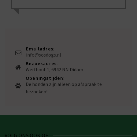
Emailadres:
info@sosdogs.nl
Bezoekadres:
Werfhout 1, 6942 NN Didam
Openingstijden:
De honden zijn alleen op afspraak te
bezoeken!
VOLG ONS OOK OP: