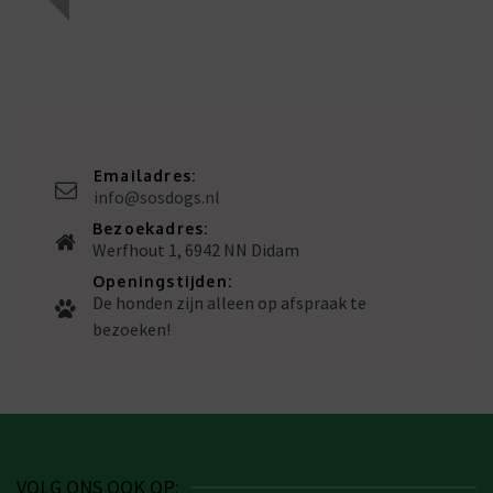
Emailadres:
info@sosdogs.nl
Bezoekadres:
Werfhout 1, 6942 NN Didam
Openingstijden:
De honden zijn alleen op afspraak te
bezoeken!
VOLG ONS OOK OP: