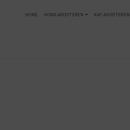
HOME
HOND ADOPTEREN
KAT ADOPTEREN
Rescued is my
favourite bree