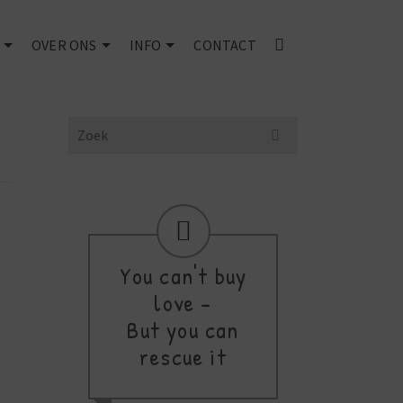
OVER ONS
INFO
CONTACT
Search
for:
You can't buy
d
love -
thi
But you can
a
rescue it