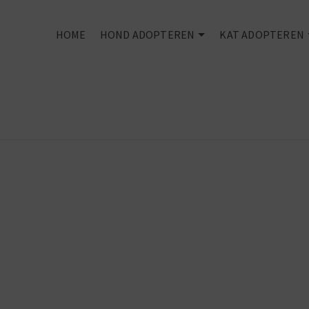
HOME
HOND ADOPTEREN
KAT ADOPTEREN
Rescued is my
favourite bree