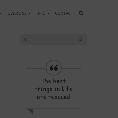
OVER ONS
INFO
CONTACT
Search
for:
The best
Yo
d
things in life
are rescued
B