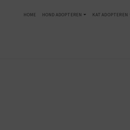
HOME
HOND ADOPTEREN
KAT ADOPTEREN
Second hand
dogs
make first
class pets