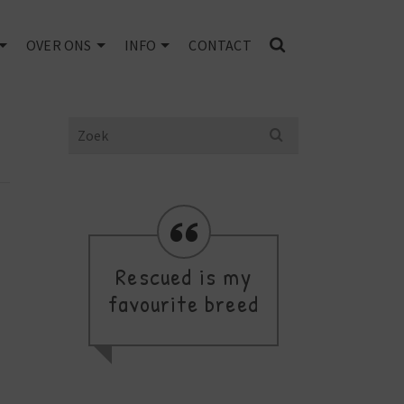
OVER ONS
INFO
CONTACT
Search
for:
Rescued is my
favourite breed
thi
a