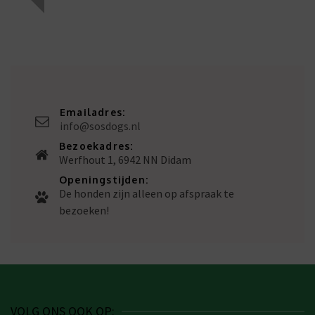
Emailadres:
info@sosdogs.nl
Bezoekadres:
Werfhout 1, 6942 NN Didam
Openingstijden:
De honden zijn alleen op afspraak te
bezoeken!
VOLG ONS OOK OP: