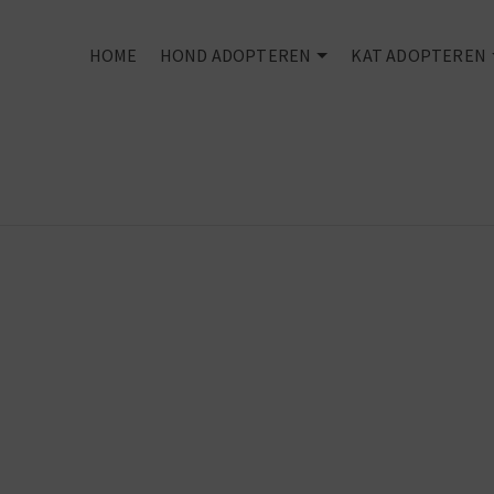
HOME
HOND ADOPTEREN
KAT ADOPTEREN
You can't buy
love -
But you can
rescue it