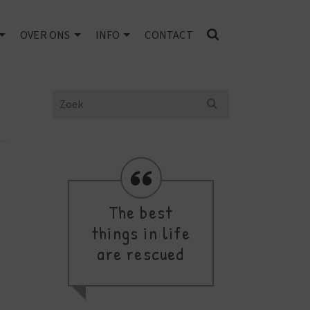
OVER ONS
INFO
CONTACT
Search
for:
The best
things in life
de
are rescued