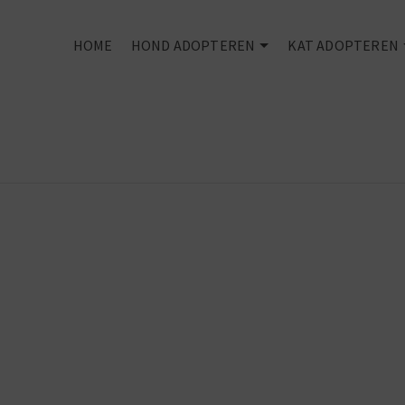
HOME
HOND ADOPTEREN
KAT ADOPTEREN
Rescued is my
favourite bree