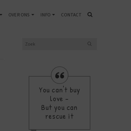
OVER ONS
INFO
CONTACT
Search
for:
You can't buy
Se
d
love -
But you can
m
rescue it
c