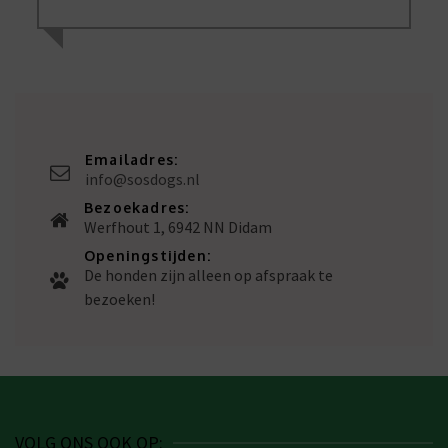
Emailadres:
info@sosdogs.nl
Bezoekadres:
Werfhout 1, 6942 NN Didam
Openingstijden:
De honden zijn alleen op afspraak te
bezoeken!
VOLG ONS OOK OP: