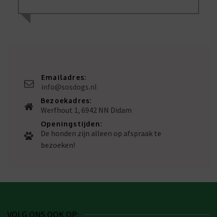
Emailadres:
info@sosdogs.nl
Bezoekadres:
Werfhout 1, 6942 NN Didam
Openingstijden:
De honden zijn alleen op afspraak te
bezoeken!
VOLG ONS OOK OP: