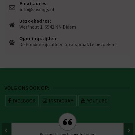
Emailadres:
info@sosdogs.nl
Bezoekadres:
Werfhout 1, 6942 NN Didam
Openingstijden:
De honden zijn alleen op afspraak te bezoeken!
VOLG ONS OOK OP:
FACEBOOK
INSTAGRAM
YOUTUBE
Rescued is my favourite breed