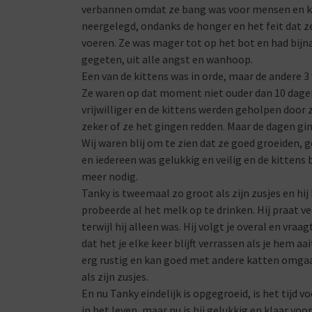
verbannen omdat ze bang was voor mensen en ka
neergelegd, ondanks de honger en het feit dat z
voeren. Ze was mager tot op het bot en had bijna
gegeten, uit alle angst en wanhoop.
Een van de kittens was in orde, maar de andere 3
Ze waren op dat moment niet ouder dan 10 dage
vrijwilliger en de kittens werden geholpen door
zeker of ze het gingen redden. Maar de dagen gi
Wij waren blij om te zien dat ze goed groeiden, 
en iedereen was gelukkig en veilig en de kitten
meer nodig.
Tanky is tweemaal zo groot als zijn zusjes en hi
probeerde al het melk op te drinken. Hij praat ve
terwijl hij alleen was. Hij volgt je overal en vraa
dat het je elke keer blijft verrassen als je hem aa
erg rustig en kan goed met andere katten omgaan.
als zijn zusjes.
En nu Tanky eindelijk is opgegroeid, is het tijd 
in het leven, maar nu is hij gelukkig en klaar vo