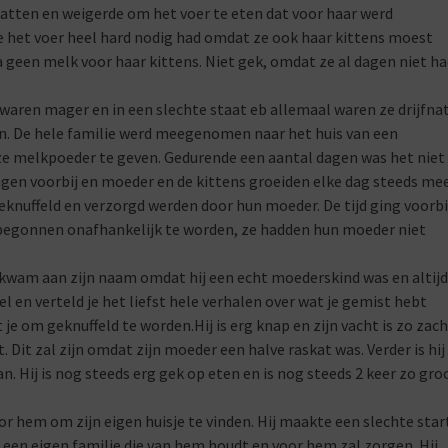
tten en weigerde om het voer te eten dat voor haar werd
e het voer heel hard nodig had omdat ze ook haar kittens moest
 geen melk voor haar kittens. Niet gek, omdat ze al dagen niet h
 waren mager en in een slechte staat eb allemaal waren ze drijfnat
n. De hele familie werd meegenomen naar het huis van een
 ze melkpoeder te geven. Gedurende een aantal dagen was het niet
ngen voorbij en moeder en de kittens groeiden elke dag steeds mee
geknuffeld en verzorgd werden door hun moeder. De tijd ging voorbi
s begonnen onafhankelijk te worden, ze hadden hun moeder niet
j kwam aan zijn naam omdat hij een echt moederskind was en altijd
el en verteld je het liefst hele verhalen over wat je gemist hebt
gt je om geknuffeld te worden.Hij is erg knap en zijn vacht is zo zac
it. Dit zal zijn omdat zijn moeder een halve raskat was. Verder is hij
 Hij is nog steeds erg gek op eten en is nog steeds 2 keer zo gro
voor hem om zijn eigen huisje te vinden. Hij maakte een slechte star
or een eigen familie die van hem houdt en voor hem zal zorgen. Hij