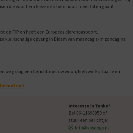
ensen die voor hem kiezen en hem nooit meer laten gaan!
est op FIP en heeft een Europees dierenpaspoort.
 onze kleinschalige opvang in Didam van maandag t/m zondag na
en we graag een bericht met uw woon/leef/werk situatie en
tiecontract.
Interesse in Tanky?
Bel 06-11690950 of
stuur een berichtje:
info@sosdogs.nl