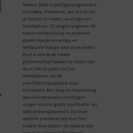
helpen. Deze vrijwilligersorganisatie
in Oradea, Roemenië, zet zich in om
de katten te redden, verzorgen en
herplaatsen. Zij vangen ongeveer 60
katten en kittens op en proberen
goede baasjes en veilige en
liefdevolle huisjes voor ze te vinden.
Doel is ook de de lokale
gemeenschap bewust te maken van
de rol die zij spelen bij het
verminderen van de
zwerfkattenpopulatie door
sterilisatie. Met hulp en financiering
e
van internationale stichtingen
zorgen zij voor gratis sterilisatie- en
castratieprogramma's. Op onze
website promoten wij voor hen
enkele lieve katten. De meeste zijn
nog in de cattery in Roemenië,