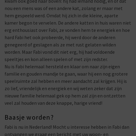
kwam ook goed naar boven: hij had iemand nodig, en of dat
nou een mens was of een andere kat, zolang er maar met
hem gespeeld werd. Omdat hij zich in die kleine, aparte
kamer begon te vervelen. De andere katten in huis waren niet
erg enthousiast over Fabi, ze vonden hem te energiek en hoe
hard Fabi het ook probeerde, hij werd door de anderen
genegeerd of geslagen als ze met rust gelaten wilden
worden. Maar Fabi vond dit niet erg, hij had voldoende
speeltjes en kon alleen spelen of met zijn redster.
Nu is Fabi helemaal hersteld en klaar om naar zijn eigen
familie en gouden mandje te gaan, waar hij een nog grotere
speelruimte zal hebben en meer aandacht zal krijgen. Hij is
zo lief, vriendelijk en energiek en wij weten zeker dat zijn
nieuwe familie helemaal gek op hem zal zijn en ontzetten
veel zal houden van deze knappe, harige vriend!
Baasje worden?
Fabi is nu in Nederland! Mocht u interesse hebben in Fabi dan
ontvangen we graag een bericht met uw woon- en