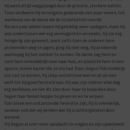
hij werd altijd weggejaagd door de grotere, sterkere katten.
Toen verdween hij vervolgens gedurende een paar weken, tot
wanhoop van de dame die de straatkatten voerde.
Na een paar weken kwam hij gelukkig weer opdagen, maar hij
was ondertussen wel erg vermagerd en verzwakt, hij zal erg
hongerig zijn geweest, want zelfs toen de anderen hem
probeerden weg te jagen, ging hij niet weg, hij probeerde
wanhopig bij het voedsel te komen. De dame zag hem en
nam hem onmiddelijk mee naar huis, en plaatste hem in een
aparte, kleine kamer die ze vrij had. Daar, begon Fabi eindelijk
tot rust te komen, hij sliep ontzettend veel en at als een
wolf tot hij goed hersteld was. Hij was zijn redster elke dag
erg dankbaar, en liet dit zien door haar te bedanken door
tegen haar benen kopjes te geven en en te wrijven.
Fabi bleek een ontzettende lieverd te zijn, hij is vriendelijk,
vandaar ook dat wij denken dat hij is achtergelaten door
iemand.
Hij begon al snel meer aandacht te vragen en zijn speelsheid