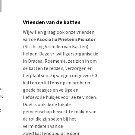
Vrienden van de katten
Wij willen graag ook onze vrienden
van de
Asociatia Prietenii Pisicilor
(Stichting Vrienden van Katten)
helpen. Deze vrijwilligersorganisatie
in Oradea, Roemenië, zet zich in om
de katten te redden, verzorgen en
herplaatsen. Zij vangen ongeveer 60
katten en kittens op en proberen
ar
goede baasjes en veilige en
og
liefdevolle huisjes voor ze te vinden.
e
Doel is ook de de lokale
t
gemeenschap bewust te maken van
de rol die zij spelen bij het
verminderen van de
zwerfkattenpopulatie door