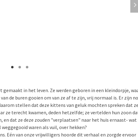
rt gemaakt in het leven. Ze werden geboren in een kleindorpje, wa
 van de buren gooien om van ze af te zijn, vrij normaal is. Er zijn n
daarom stellen dat deze kittens van geluk mochten spreken dat z
aar ze terecht kwamen, deden hetzelfde; ze vertelden hun zoon da
n, en dat ze deze zouden "verplaatsen" naar het huis ernaast- wat
l weggegooid waren als vuil, over hekken?
ns. Eén van onze vrijwilligers hoorde dit verhaal en zorgde ervoor