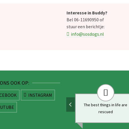
Interesse in Buddy?
Bel 06-11690950 of
stuur een berichtje:
info@sosdogs.nl
 ONS OOK OP:
ACEBOOK
INSTAGRAM
Rescued is my favourite
The best things in life are
OUTUBE
breed
rescued