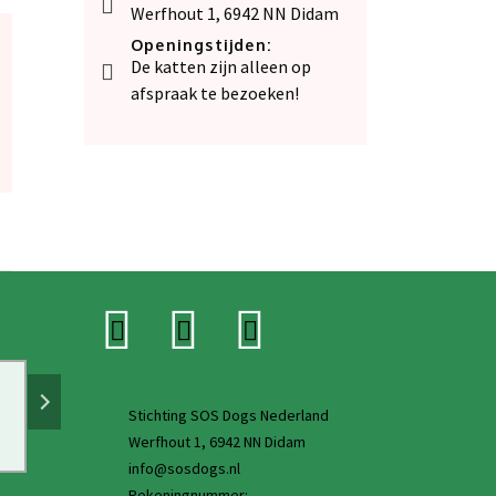
Werfhout 1, 6942 NN Didam
Openingstijden:
De katten zijn alleen op
afspraak te bezoeken!
Every dog deserves an
Seco
Stichting SOS Dogs Nederland
owner
Werfhout 1, 6942 NN Didam
info@sosdogs.nl
Rekeningnummer: