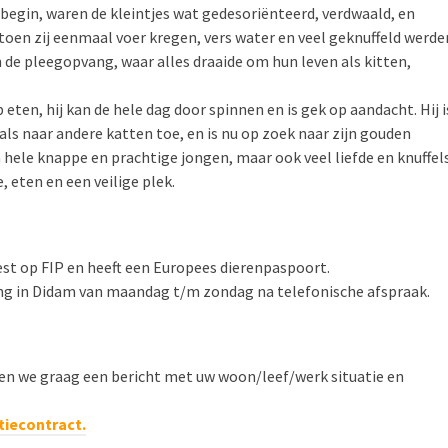
begin, waren de kleintjes wat gedesoriënteerd, verdwaald, en
toen zij eenmaal voer kregen, vers water en veel geknuffeld werde
 de pleegopvang, waar alles draaide om hun leven als kitten,
 eten, hij kan de hele dag door spinnen en is gek op aandacht. Hij i
ls naar andere katten toe, en is nu op zoek naar zijn gouden
n hele knappe en prachtige jongen, maar ook veel liefde en knuffel
e, eten en een veilige plek.
est op FIP en heeft een Europees dierenpaspoort.
ang in Didam van maandag t/m zondag na telefonische afspraak.
en we graag een bericht met uw woon/leef/werk situatie en
tiecontract.