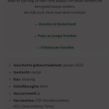
Maar er zijn nog zo veel lieve puppy's en leuke honden die
een goed baasje zoeken,
dus kijk a.u.b. eens naar deze snoetjes:
→
Honden in Nederland
→
Pups en jonge honden
→
Volwassen honden
Geschatte geboortedatum:
januari 2023
Geslacht:
reutje
Ras:
kruising
Schofthoogte:
klein
Gecastreerd:
ja
Vaccinaties:
CDV (hondenziekte),
HCC (leverziekte), Parvo,