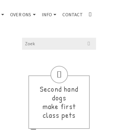
OVER ONS
INFO
CONTACT
Search
for:
Second hand
dogs
de
make first
class pets