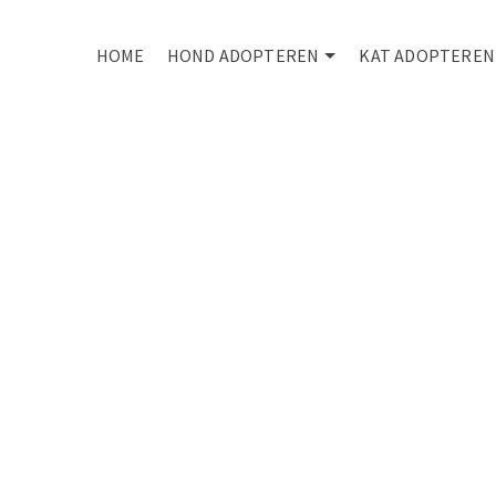
HOME
HOND ADOPTEREN
KAT ADOPTEREN
You can't buy
love -
But you can
rescue it