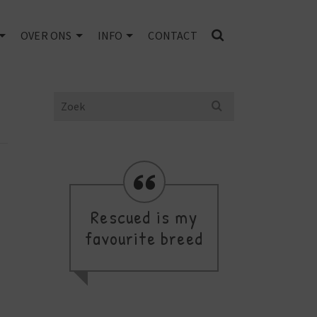
OVER ONS
INFO
CONTACT
Search
for:
Rescued is my
favourite breed
thi
a