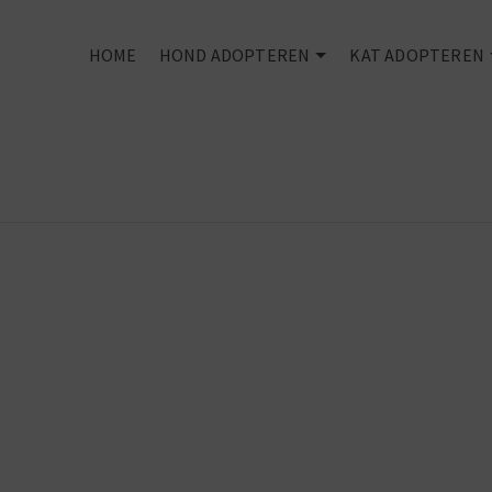
HOME
HOND ADOPTEREN
KAT ADOPTEREN
Every dog
deserves an
owner