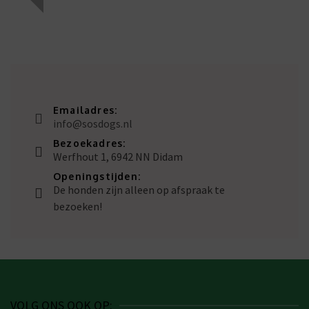
Emailadres:
info@sosdogs.nl
Bezoekadres:
Werfhout 1, 6942 NN Didam
Openingstijden:
De honden zijn alleen op afspraak te
bezoeken!
VOLG ONS OOK OP: