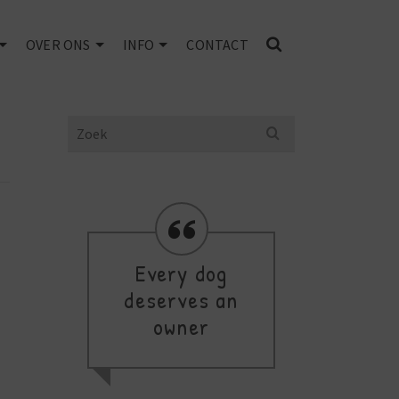
OVER ONS
INFO
CONTACT
Search
for:
Every dog
d
deserves an
thi
owner
a