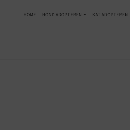
HOME
HOND ADOPTEREN
KAT ADOPTEREN
Rescued is my
favourite bree