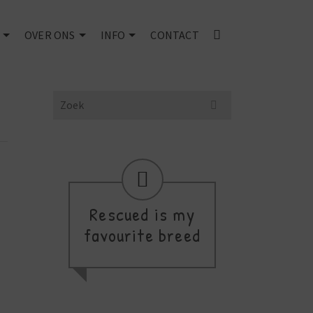
OVER ONS
INFO
CONTACT
Search
for:
Rescued is my
favourite breed
thi
a