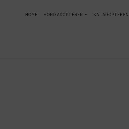
HOME
HOND ADOPTEREN
KAT ADOPTEREN
Every dog
deserves an
owner