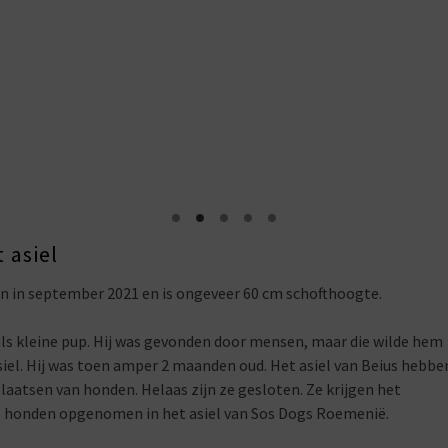
 asiel
n in september 2021 en is ongeveer 60 cm schofthoogte.
als kleine pup. Hij was gevonden door mensen, maar die wilde hem
siel. Hij was toen amper 2 maanden oud.
Het asiel van Beius hebbe
aatsen van honden. Helaas zijn ze gesloten. Ze krijgen het
te honden opgenomen in het asiel van Sos Dogs Roemenië.