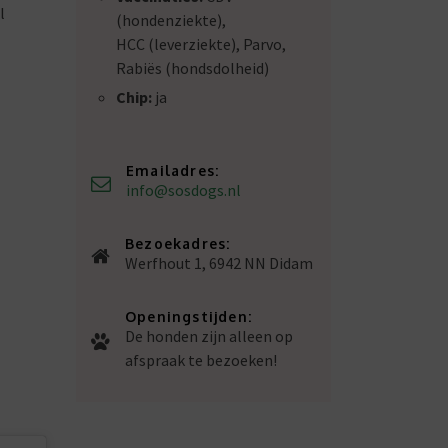
l
(hondenziekte),
HCC (leverziekte), Parvo,
Rabiës (hondsdolheid)
Chip:
ja
Emailadres:
info@sosdogs.nl
Bezoekadres:
Werfhout 1, 6942 NN Didam
Openingstijden:
De honden zijn alleen op
afspraak te bezoeken!