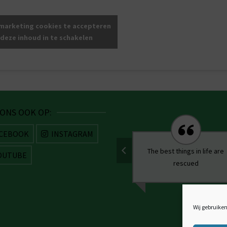
 marketing cookies te accepteren
 deze inhoud in te schakelen
 ONS OOK OP:
CEBOOK
INSTAGRAM
You can’t buy love – But you
The best things in life are
OUTUBE
can rescue it
rescued
Wij gebruiken