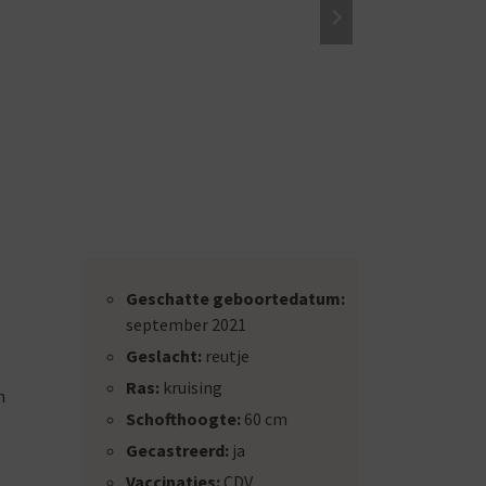
Geschatte geboortedatum:
september 2021
Geslacht:
reutje
Ras:
kruising
n
Schofthoogte:
60 cm
Gecastreerd:
ja
Vaccinaties:
CDV