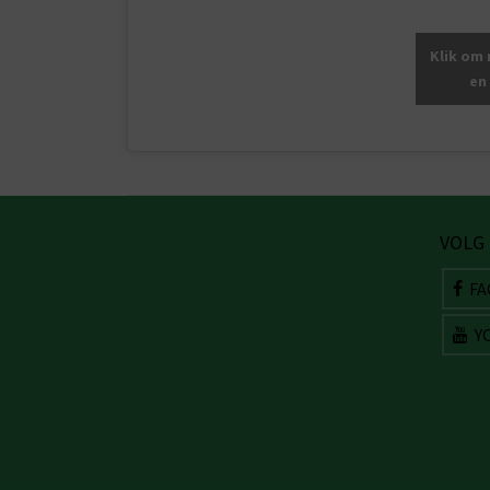
Klik om
en
VOLG
FA
Y