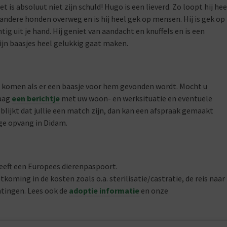
et is absoluut niet zijn schuld! Hugo is een lieverd. Zo loopt hij hee
andere honden overweg en is hij heel gek op mensen. Hij is gek op
ig uit je hand. Hij geniet van aandacht en knuffels en is een
zijn baasjes heel gelukkig gaat maken.
 komen als er een baasje voor hem gevonden wordt. Mocht u
raag
een berichtje
met uw woon- en werksituatie en eventuele
blijkt dat jullie een match zijn, dan kan een afspraak gemaakt
ge opvang in Didam.
heeft een Europees dierenpaspoort.
koming in de kosten zoals o.a. sterilisatie/castratie, de reis naar
ntingen. Lees ook de
adoptie informatie
en onze