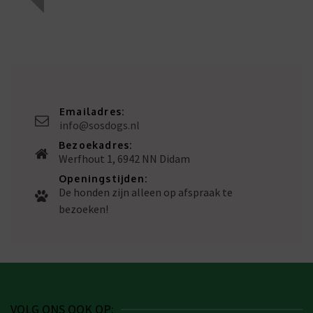
Emailadres:
info@sosdogs.nl
Bezoekadres:
Werfhout 1, 6942 NN Didam
Openingstijden:
De honden zijn alleen op afspraak te
bezoeken!
VOLG ONS OOK OP: