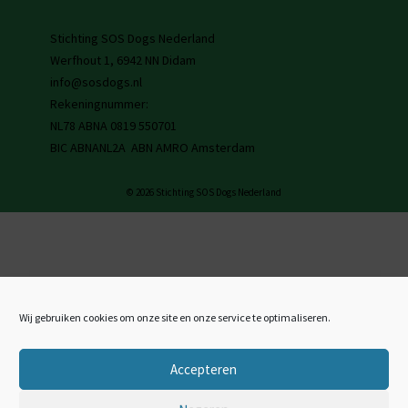
Stichting SOS Dogs Nederland
Werfhout 1, 6942 NN Didam
info@sosdogs.nl
Rekeningnummer:
NL78 ABNA 0819 550701
BIC ABNANL2A ABN AMRO Amsterdam
© 2026 Stichting SOS Dogs Nederland
Wij gebruiken cookies om onze site en onze service te optimaliseren.
Accepteren