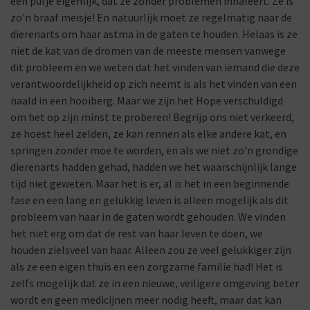
een pufje eigenlijk, dat ze zonder problemen inhaleert. Ze is
zo'n braaf meisje! En natuurlijk moet ze regelmatig naar de
dierenarts om haar astma in de gaten te houden. Helaas is ze
niet de kat van de dromen van de meeste mensen vanwege
dit probleem en we weten dat het vinden van iemand die deze
verantwoordelijkheid op zich neemt is als het vinden van een
naald in een hooiberg. Maar we zijn het Hope verschuldigd
om het op zijn minst te proberen! Begrijp ons niet verkeerd,
ze hoest heel zelden, ze kan rennen als elke andere kat, en
springen zonder moe te worden, en als we niet zo'n grondige
dierenarts hadden gehad, hadden we het waarschijnlijk lange
tijd niet geweten. Maar het is er, al is het in een beginnende
fase en een lang en gelukkig leven is alleen mogelijk als dit
probleem van haar in de gaten wordt gehouden. We vinden
het niet erg om dat de rest van haar leven te doen, we
houden zielsveel van haar. Alleen zou ze veel gelukkiger zijn
als ze een eigen thuis en een zorgzame familie had! Het is
zelfs mogelijk dat ze in een nieuwe, veiligere omgeving beter
wordt en geen medicijnen meer nodig heeft, maar dat kan