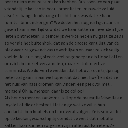
per se niets met ze te maken hebben. Dus toen we een paar
vriendelijke katten in haar kamer lieten, miauwde ze luid,
alsof ze bang, doodsbang of echt boos was dat ze haar
ruimte "binnendrongen". We deden het nog rustiger aan en
gaven haar meer tijd voordat we haar katten in levenden lijve
lieten ontmoeten. Uiteindelijk werkte het en nu gaat ze zelfs
zo ver als het buitenhok, dat aan de andere kant ligt van de
plek waar ze gewend was te verblijven en waar ze zich veilig
voelde. Ja, er is nog steeds veel ongenoegen als Hope katten
om zich heen ziet verzamelen, maar ze tolereert ze
tenminste. We durven te wedden dat het over een tijdje nog
beter zal gaan, maar we hopen dat dat niet hoeft en dat ze
het huis van haar dromen kan vinden: een plek vol met...
mensen! Oh ja, mensen: daar is ze dol op!
Als het op mensen aankomt, is Hope de meest liefdevolle en
loyale kat die er bestaat. Het enige wat ze wil is hun
aandacht, hun knuffels en hen overal volgen. Ze is vooral dol
op de keuken, waarschijnlijk omdat ze weet dat niet alle
katten haar kunnen volgen en zij in alle rust kan eten. Ze