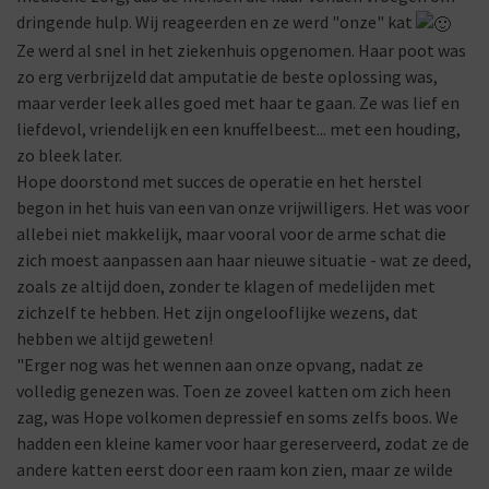
dringende hulp. Wij reageerden en ze werd "onze" kat
Ze werd al snel in het ziekenhuis opgenomen. Haar poot was
zo erg verbrijzeld dat amputatie de beste oplossing was,
maar verder leek alles goed met haar te gaan. Ze was lief en
liefdevol, vriendelijk en een knuffelbeest... met een houding,
zo bleek later.
Hope doorstond met succes de operatie en het herstel
begon in het huis van een van onze vrijwilligers. Het was voor
allebei niet makkelijk, maar vooral voor de arme schat die
zich moest aanpassen aan haar nieuwe situatie - wat ze deed,
zoals ze altijd doen, zonder te klagen of medelijden met
zichzelf te hebben. Het zijn ongelooflijke wezens, dat
hebben we altijd geweten!
"Erger nog was het wennen aan onze opvang, nadat ze
volledig genezen was. Toen ze zoveel katten om zich heen
zag, was Hope volkomen depressief en soms zelfs boos. We
hadden een kleine kamer voor haar gereserveerd, zodat ze de
andere katten eerst door een raam kon zien, maar ze wilde