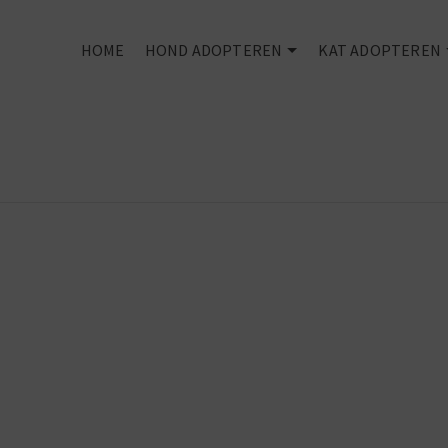
HOME
HOND ADOPTEREN
KAT ADOPTEREN
Rescued is my
favourite bree