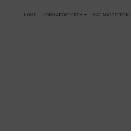
HOME
HOND ADOPTEREN
KAT ADOPTEREN
Every dog
deserves an
owner