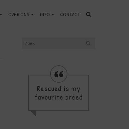
OVER ONS
INFO
CONTACT
Search
for:
Rescued is my
Yo
favourite breed
B