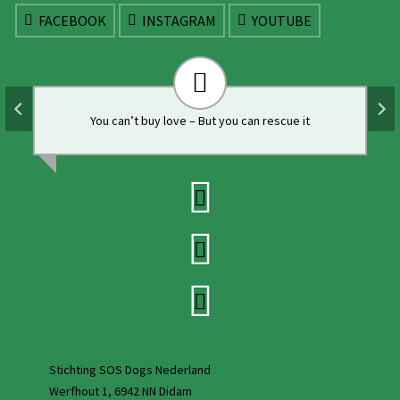
FACEBOOK
INSTAGRAM
YOUTUBE
You can’t buy love – But you can rescue it
Stichting SOS Dogs Nederland
Werfhout 1, 6942 NN Didam