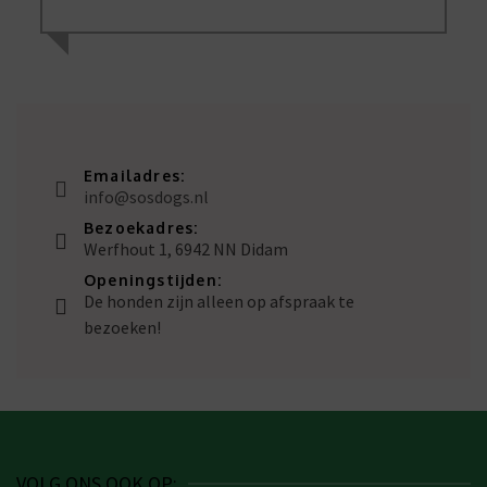
Emailadres:
info@sosdogs.nl
Bezoekadres:
Werfhout 1, 6942 NN Didam
Openingstijden:
De honden zijn alleen op afspraak te
bezoeken!
VOLG ONS OOK OP: