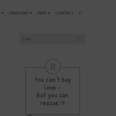
OVER ONS
INFO
CONTACT
Search
for:
You can't buy
d
love -
thi
But you can
a
rescue it