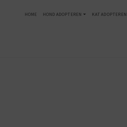
HOME
HOND ADOPTEREN
KAT ADOPTEREN
Rescued is my
favourite bree