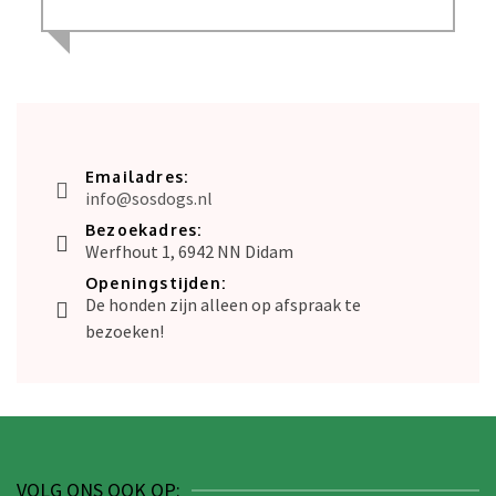
Emailadres:
info@sosdogs.nl
Bezoekadres:
Werfhout 1, 6942 NN Didam
Openingstijden:
De honden zijn alleen op afspraak te
bezoeken!
VOLG ONS OOK OP: