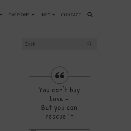
OVER ONS
INFO
CONTACT
Search
for:
You can't buy
Se
love -
But you can
m
rescue it
c