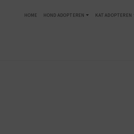
HOME
HOND ADOPTEREN
KAT ADOPTEREN
Every dog
deserves an
owner