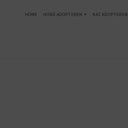
HOME
HOND ADOPTEREN
KAT ADOPTEREN
You can't buy
love -
But you can
rescue it