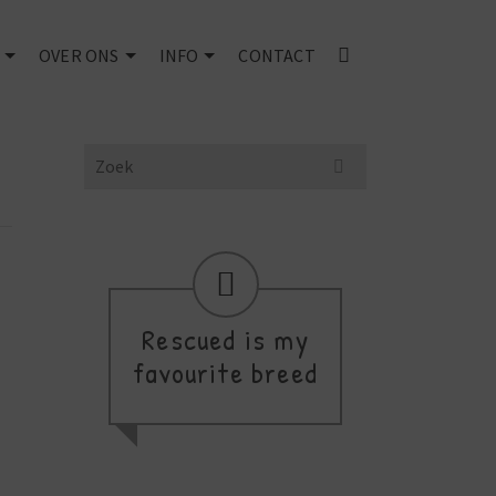
OVER ONS
INFO
CONTACT
Search
for:
Rescued is my
favourite breed
thi
a