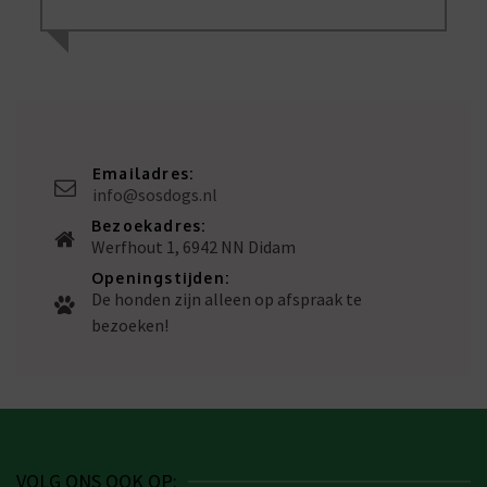
Emailadres:
info@sosdogs.nl
Bezoekadres:
Werfhout 1, 6942 NN Didam
Openingstijden:
De honden zijn alleen op afspraak te
bezoeken!
VOLG ONS OOK OP: