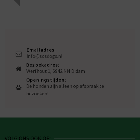
Emailadres:
info@sosdogs.nl
Bezoekadres:
Werfhout 1, 6942 NN Didam
Openingstijden:
De honden zijn alleen op afspraak te
bezoeken!
VOLG ONS OOK OP: