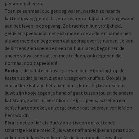
persoonlijkheden.
Toen ze eenmaal oud genoeg waren, werden ze naar de
kattenopvang gebracht, en ze waren al bijna meteen gewend
aan het leven in de opvang. Ze brachten hun vrolijkheid,
geluk en speelsheid met zich mee en de anderen namen hen
als voorbeeld en begonnen dat gedrag over te nemen. Je kon
de kittens zien spelen en een half uur later, begonnen de
andere volwassen katten mee te doen, ook degenen die
normaal nooit speelden!
Bucky
is de liefste en rustigste van hen. Hij springt op de
kasten zodat je hem ziet en vraagt om knuffels. Ook als je
een andere kat aan het aaien bent, komt hij tevoorschijn,
duwt zijn kopje tegen je hand of gaat tussen jou en de andere
kat staan, zodat hij eerst komt. Hij is speels, actief en een
echte hartenbreker, en zorgt ervoor dat iedereen verliefd op
hem wordt.
Elsa
is net zo lief als Bucky en zij is een ontzettende
schattige kleine meid. Zij is wat onafhankelijker en praat ook
zeker meer dan de anderen. Als je haar oppakt terwijl ze