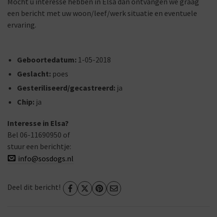
Mocht u interesse hebben in Elsa dan ontvangen we graag
een bericht met uw woon/leef/werk situatie en eventuele
ervaring.
Geboortedatum:
1-05-2018
Geslacht:
poes
Gesteriliseerd/gecastreerd:
ja
Chip:
ja
Interesse in Elsa?
Bel 06-11690950 of
stuur een berichtje:
info@sosdogs.nl
Deel dit bericht!