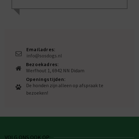
Emailadres:
info@sosdogs.nl
Bezoekadres:
Werfhout 1, 6942 NN Didam
Openingstijden:
De honden zijn alleen op afspraak te
bezoeken!
VOLG ONS OOK OP: