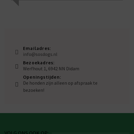
Emailadres:
info@sosdogs.nl
Bezoekadres:
Werfhout 1, 6942 NN Didam
Openingstijden:
De honden zijn alleen op afspraak te
bezoeken!
VOLG ONS OOK OP: